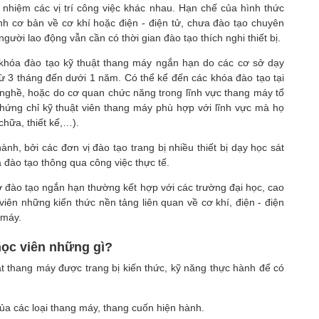
nhiệm các vị trí công việc khác nhau. Hạn chế của hình thức
nh cơ bản về cơ khí hoặc điện - điện tử, chưa đào tạo chuyên
người lao động vẫn cần có thời gian đào tạo thích nghi thiết bị.
khóa đào tạo kỹ thuật thang máy ngắn hạn do các cơ sở dạy
từ 3 tháng đến dưới 1 năm. Có thể kể đến các khóa đào tạo tại
y nghề, hoặc do cơ quan chức năng trong lĩnh vực thang máy tổ
chứng chỉ kỹ thuật viên thang máy phù hợp với lĩnh vực mà họ
chữa, thiết kế,…).
h, bởi các đơn vị đào tạo trang bị nhiều thiết bị dạy học sát
a đào tạo thông qua công việc thực tế.
sở đào tạo ngắn hạn thường kết hợp với các trường đại học, cao
viên những kiến thức nền tảng liên quan về cơ khí, điện - điện
g máy.
học viên những gì?
ật thang máy được trang bị kiến thức, kỹ năng thực hành để có
của các loại thang máy, thang cuốn hiện hành.