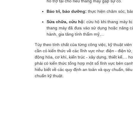
hỗ trợ tại chỗ nếu thang máy gặp sự cố.
Bảo trì, bảo dưỡng:
thực hiện chăm sóc, bả
Sửa chữa, cứu hộ:
cứu hộ khi thang máy bị 
thang máy đã đưa vào sử dụng hoặc nâng cấp
hành, gia tăng tính thẩm mỹ,...
Tùy theo tính chất của từng công việc, kỹ thuật viên
cần có kiến thức về các lĩnh vực như: điện - điện tử,
động hóa, cơ khí, kiến trúc - xây dựng, thiết kế,... h
phải có kiến thức tổng hợp một số lĩnh vực bên cạn
hiểu biết về các quy định an toàn và quy chuẩn, tiêu
chuẩn kỹ thuật.