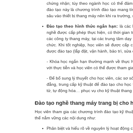
chứng nhận; tùy theo ngành học có thể đảm 
đào tạo này là chương trình đào tạo mang tí
sâu vào thiết bị thang máy nên khi ra trường, 
Đào tạo theo hình thức ngắn hạn:
là các 
nghề được cấp phép thực hiện, có thời gian 
các công ty thang máy, tại các trung tâm dạ
chức. Khi tốt nghiệp, học viên sẽ được cấp 
được đào tạo (lắp đặt, vận hành, bảo trì, sửa 
- Khóa học ngắn hạn thường mạnh về thực hàn
với thực tiễn và học viên có thể được tham gi
- Để bổ sung lý thuyết cho học viên, các sơ 
đẳng, trung cấp kỹ thuật để đào tạo cho học 
tử, tự động hóa… phục vụ cho kỹ thuật than
Đào tạo nghề thang máy trang bị cho 
Học viên tham gia các chương trình đào tạo kỹ thu
thể nắm vững các nội dung như:
Phân biệt và hiểu rõ về nguyên lý hoạt động 