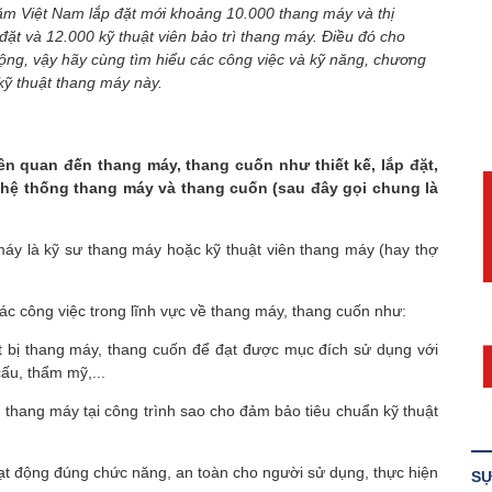
năm Việt Nam lắp đặt mới khoảng 10.000 thang máy và thị
đặt và 12.000 kỹ thuật viên bảo trì thang máy. Điều đó cho
ộng, vậy hãy cùng tìm hiểu các công việc và kỹ năng, chương
kỹ thuật thang máy này.
ên quan đến thang máy, thang cuốn như thiết kế, lắp đặt,
 hệ thống thang máy và thang cuốn (sau đây gọi chung là
máy là kỹ sư thang máy hoặc kỹ thuật viên thang máy (hay thợ
ác công việc trong lĩnh vực về thang máy, thang cuốn như:
ết bị thang máy, thang cuốn để đạt được mục đích sử dụng với
cấu, thẩm mỹ,...
g thang máy tại công trình sao cho đảm bảo tiêu chuẩn kỹ thuật
 động đúng chức năng, an toàn cho người sử dụng, thực hiện
SỰ