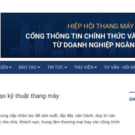
KIỆN
ĐÀO TẠO
TIN TỨC
THƯ VIỆN
TƯ VẤN - HỎI 
ạo kỹ thuật thang máy
GI
ung cấp nhân lực để sản xuất, lắp đặt, vận hành, duy trì các
 tòa nhà, khách sạn, trung tâm thương mại hay các công trình