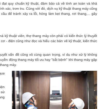
hải đạt quy chuẩn kỹ thuật, đảm bảo cả về tính an toàn và khả
h xác, trơn tru. Cùng với đó, dịch vụ kỹ thuật thang máy cũng
cầu để tránh xảy ra lỗi, hỏng làm kẹt thang, rơi thang,... gây
à kỹ thuật viên, thợ thang máy còn phải có kiến thức lý thuyết
 cơ - điện cũng như đọc và hiểu các bản vẽ kỹ thuật, kiến thức
quyết vấn đề cũng vô cùng quan trọng, ví dụ như xử lý không
 truyền động thang máy tối ưu hay “bắt bệnh” khi thang máy gặp
 thang máy.
qua
iện
 sử
ang