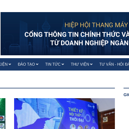
KIỆN
ĐÀO TẠO
TIN TỨC
THƯ VIỆN
TƯ VẤN - HỎI 
GI