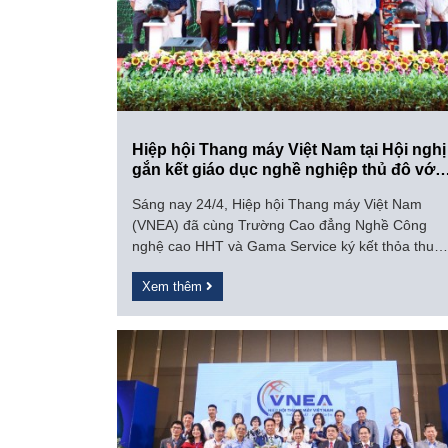
Hiệp hội Thang máy Việt Nam tại Hội nghị
gắn kết giáo dục nghề nghiệp thủ đô với
thị trường lao động năm 2021
Sáng nay 24/4, Hiệp hội Thang máy Việt Nam
(VNEA) đã cùng Trường Cao đẳng Nghề Công
nghệ cao HHT và Gama Service ký kết thỏa thuậ
hợp tác.
Xem thêm