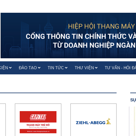
KIỆN
ĐÀO TẠO
TIN TỨC
THƯ VIỆN
TƯ VẤN - HỎI 
SỰ