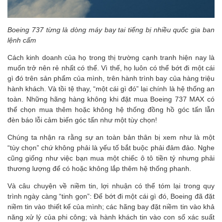
Boeing 737 từng là dòng máy bay tai tiếng bị nhiều quốc gia ban
lệnh cấm
Cách kinh doanh của họ trong thị trường cạnh tranh hiện nay là
muốn trở nên rẻ nhất có thể. Vì thế, họ luôn có thể bớt đi một cái
gì đó trên sản phẩm của mình, trên hành trình bay của hàng triệu
hành khách. Và tồi tệ thay, “một cái gì đó” lại chính là hệ thống an
toàn. Những hãng hàng không khi đặt mua Boeing 737 MAX có
thể chọn mua thêm hoặc không hệ thống đồng hồ góc tấn lẫn
đèn báo lỗi cảm biến góc tấn như một tùy chọn!
Chúng ta nhận ra rằng sự an toàn bản thân bị xem như là một
“tùy chọn” chứ không phải là yếu tố bắt buộc phải đảm đảo. Nghe
cũng giống như việc bạn mua một chiếc ô tô tiền tỷ nhưng phải
thương lượng để có hoặc không lắp thêm hệ thống phanh.
Và câu chuyện về niềm tin, lợi nhuận có thể tóm lại trong quy
trình ngày càng “tinh gọn”: Để bớt đi một cái gì đó, Boeing đã đặt
niềm tin vào thiết kế của mình; các hãng bay đặt niềm tin vào khả
năng xử lý của phi công; và hành khách tin vào con số xác suất