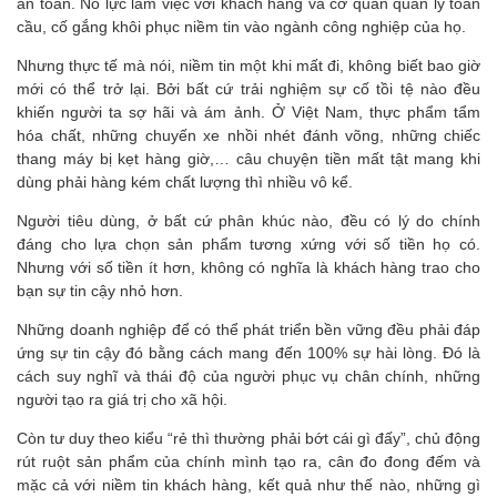
an toàn. Nỗ lực làm việc với khách hàng và cơ quan quản lý toàn
cầu, cố gắng khôi phục niềm tin vào ngành công nghiệp của họ.
Nhưng thực tế mà nói, niềm tin một khi mất đi, không biết bao giờ
mới có thể trở lại. Bởi bất cứ trải nghiệm sự cố tồi tệ nào đều
khiến người ta sợ hãi và ám ảnh. Ở Việt Nam, thực phẩm tẩm
hóa chất, những chuyến xe nhồi nhét đánh võng, những chiếc
thang máy bị kẹt hàng giờ,… câu chuyện tiền mất tật mang khi
dùng phải hàng kém chất lượng thì nhiều vô kể.
Người tiêu dùng, ở bất cứ phân khúc nào, đều có lý do chính
đáng cho lựa chọn sản phẩm tương xứng với số tiền họ có.
Nhưng với số tiền ít hơn, không có nghĩa là khách hàng trao cho
bạn sự tin cậy nhỏ hơn.
Những doanh nghiệp để có thể phát triển bền vững đều phải đáp
ứng sự tin cậy đó bằng cách mang đến 100% sự hài lòng. Đó là
cách suy nghĩ và thái độ của người phục vụ chân chính, những
người tạo ra giá trị cho xã hội.
Còn tư duy theo kiểu “rẻ thì thường phải bớt cái gì đấy”, chủ động
rút ruột sản phẩm của chính mình tạo ra, cân đo đong đếm và
mặc cả với niềm tin khách hàng, kết quả như thế nào, những gì