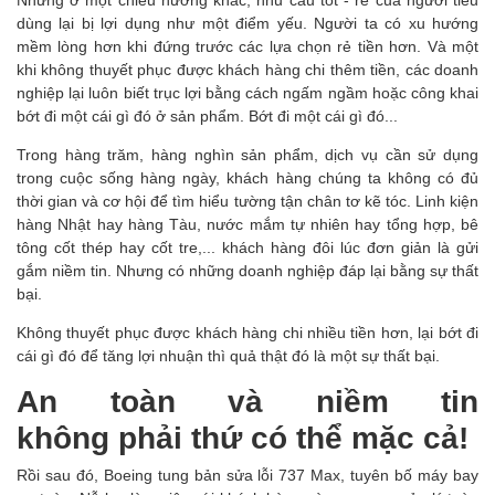
Nhưng ở một chiều hướng khác, nhu cầu tốt - rẻ của người tiêu
dùng lại bị lợi dụng như một điểm yếu. Người ta có xu hướng
mềm lòng hơn khi đứng trước các lựa chọn rẻ tiền hơn. Và một
khi không thuyết phục được khách hàng chi thêm tiền, các doanh
nghiệp lại luôn biết trục lợi bằng cách ngấm ngầm hoặc công khai
bớt đi một cái gì đó ở sản phẩm. Bớt đi một cái gì đó...
Trong hàng trăm, hàng nghìn sản phẩm, dịch vụ cần sử dụng
trong cuộc sống hàng ngày, khách hàng chúng ta không có đủ
thời gian và cơ hội để tìm hiểu tường tận chân tơ kẽ tóc. Linh kiện
hàng Nhật hay hàng Tàu, nước mắm tự nhiên hay tổng hợp, bê
tông cốt thép hay cốt tre,... khách hàng đôi lúc đơn giản là gửi
gắm niềm tin. Nhưng có những doanh nghiệp đáp lại bằng sự thất
bại.
Không thuyết phục được khách hàng chi nhiều tiền hơn, lại bớt đi
cái gì đó để tăng lợi nhuận thì quả thật đó là một sự thất bại.
An toàn và niềm tin
không phải thứ có thể mặc cả!
Rồi sau đó, Boeing tung bản sửa lỗi 737 Max, tuyên bố máy bay