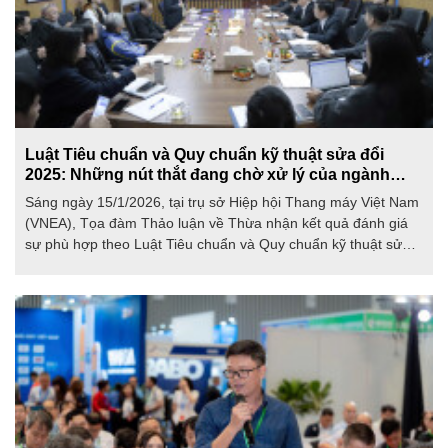
Luật Tiêu chuẩn và Quy chuẩn kỹ thuật sửa đổi
2025: Những nút thắt đang chờ xử lý của ngành
thang máy
Sáng ngày 15/1/2026, tại trụ sở Hiệp hội Thang máy Việt Nam
(VNEA), Tọa đàm Thảo luận về Thừa nhận kết quả đánh giá
sự phù hợp theo Luật Tiêu chuẩn và Quy chuẩn kỹ thuật sửa
đổi, bổ sung năm 2025 đã được tổ chức với sự tham gia của
các cơ quan quản lý nhà nước, đơn vị chuyên môn, tổ chức
kiểm định và cộng đồng doanh nghiệp thang máy.