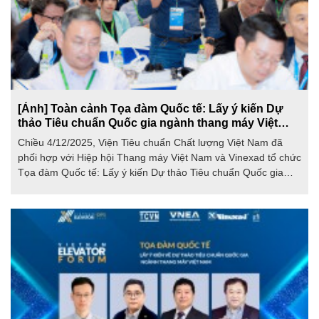
[Ảnh] Toàn cảnh Tọa đàm Quốc tế: Lấy ý kiến Dự
thảo Tiêu chuẩn Quốc gia ngành thang máy Việt
Nam
Chiều 4/12/2025, Viện Tiêu chuẩn Chất lượng Việt Nam đã
phối hợp với Hiệp hội Thang máy Việt Nam và Vinexad tổ chức
Tọa đàm Quốc tế: Lấy ý kiến Dự thảo Tiêu chuẩn Quốc gia
ngành thang máy Việt Nam. Theo đó, Dự thảo TCVN Thang
máy – Yêu cầu chung trong vận hành, bảo trì, sửa chữa và sử
dụng sẽ được hoàn thiện và ban hành vào năm 2026.