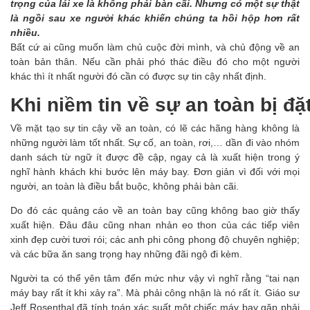
trọng của lái xe là không phải bàn cãi. Nhưng có một sự thật
là ngồi sau xe người khác khiến chúng ta hồi hộp hơn rất
nhiều.
Bất cứ ai cũng muốn làm chủ cuộc đời mình, và chủ động về an
toàn bản thân. Nếu cần phải phó thác điều đó cho một người
khác thì ít nhất người đó cần có được sự tin cậy nhất định.
Khi niềm tin về sự an toàn bị đặ
Về mặt tạo sự tin cậy về an toàn, có lẽ các hãng hàng không là
những người làm tốt nhất. Sự cố, an toàn, rơi,… dần đi vào nhóm
danh sách từ ngữ ít được đề cập, ngay cả là xuất hiện trong ý
nghĩ hành khách khi bước lên máy bay. Đơn giản vì đối với mọi
người, an toàn là điều bắt buộc, không phải bàn cãi.
Do đó các quảng cáo về an toàn bay cũng không bao giờ thấy
xuất hiện. Đâu đâu cũng nhan nhản eo thon của các tiếp viên
xinh đẹp cười tươi rói; các anh phi công phong độ chuyên nghiệp;
và các bữa ăn sang trọng hay những đãi ngộ đi kèm.
Người ta có thể yên tâm đến mức như vậy vì nghĩ rằng “tai nạn
máy bay rất ít khi xảy ra”. Mà phải công nhận là nó rất ít. Giáo sư
Jeff Rosenthal đã tính toán xác suất một chiếc máy bay gặp phải