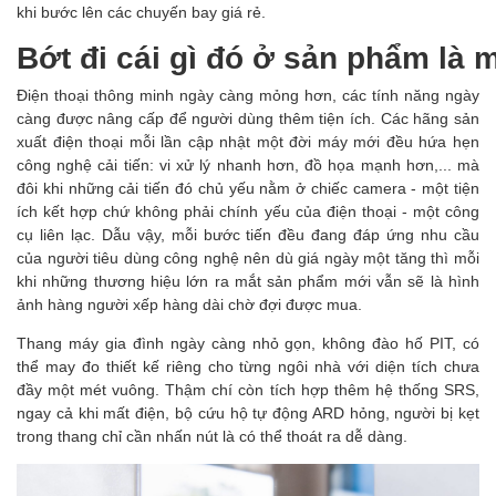
khi bước lên các chuyến bay giá rẻ.
Bớt đi cái gì đó ở sản phẩm là m
Điện thoại thông minh ngày càng mỏng hơn, các tính năng ngày
càng được nâng cấp để người dùng thêm tiện ích. Các hãng sản
xuất điện thoại mỗi lần cập nhật một đời máy mới đều hứa hẹn
công nghệ cải tiến: vi xử lý nhanh hơn, đồ họa mạnh hơn,... mà
đôi khi những cải tiến đó chủ yếu nằm ở chiếc camera - một tiện
ích kết hợp chứ không phải chính yếu của điện thoại - một công
cụ liên lạc. Dẫu vậy, mỗi bước tiến đều đang đáp ứng nhu cầu
của người tiêu dùng công nghệ nên dù giá ngày một tăng thì mỗi
khi những thương hiệu lớn ra mắt sản phẩm mới vẫn sẽ là hình
ảnh hàng người xếp hàng dài chờ đợi được mua.
Thang máy gia đình ngày càng nhỏ gọn, không đào hố PIT, có
thể may đo thiết kế riêng cho từng ngôi nhà với diện tích chưa
đầy một mét vuông. Thậm chí còn tích hợp thêm hệ thống SRS,
ngay cả khi mất điện, bộ cứu hộ tự động ARD hỏng, người bị kẹt
trong thang chỉ cần nhấn nút là có thể thoát ra dễ dàng.