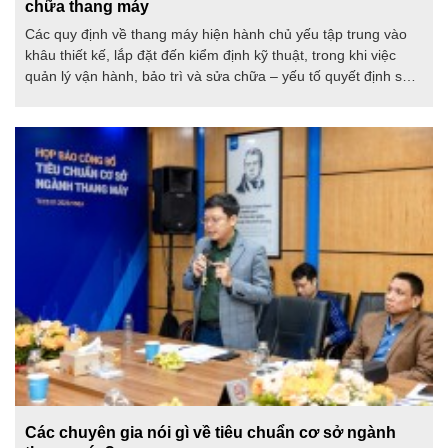
chữa thang máy
Các quy định về thang máy hiện hành chủ yếu tập trung vào
khâu thiết kế, lắp đặt đến kiểm định kỹ thuật, trong khi việc
quản lý vận hành, bảo trì và sửa chữa – yếu tố quyết định sự
an toàn trong quá trình sử dụng – lại thiếu một tiêu chuẩn. Các
yêu cầu này sắp được khắc phục thông qua Dự thảo Tiêu
chuẩn Quốc gia mới đang được lấy ý kiến.
Các chuyên gia nói gì về tiêu chuẩn cơ sở ngành