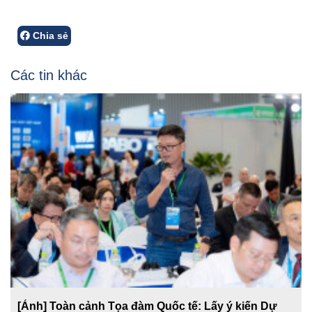
Chia sẻ
Các tin khác
[Ảnh] Toàn cảnh Tọa đàm Quốc tế: Lấy ý kiến Dự