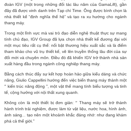
đoàn IGV (một trong những đối tác lâu năm của GamaLift), gần
đây đã được vinh danh trên Tạp chí Time. Ông được bình chọn là
nhà thiết kế “định nghĩa thế hệ” và tạo ra xu hướng cho ngành
thang máy.
Trong một lĩnh vực mà vai trò đạo diễn nghệ thuật thực sự mang
tính chủ đạo, IGV Group đã lựa chọn nhà thiết kế đương đại với
một mục tiêu rất cụ thể: nổi bật thương hiệu xuất sắc và là điểm
tham khảo cho vũ trụ thiết kế, vẽ lên truyền thống lâu đời của sự
đổi mới và chuyên môn. Điều đó đã khiến IGV trở thành nhà sản
xuất hàng đầu trong ngành công nghiệp thang máy.
Bằng cách thúc đẩy sự kết hợp hoàn hảo giữa kiểu dáng và chức
năng, Giulio Cappellini hướng đến việc biến thang máy thành một
′′ kiến trúc năng động ", một vật thể mang tính biểu tượng và tinh
tế, cộng hưởng với nội thất xung quanh.
Không còn là một thiết bị đơn giản: ′′ Thang máy sẽ trở thành
hành trình trải nghiệm, được làm từ vật liệu, nước hoa, hình ảnh,
ánh sáng... tạo nên một khoảnh khắc đáng nhớ: như đang khám
phá cả thế giới."